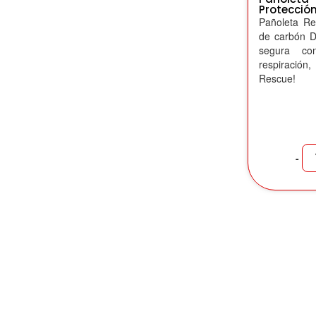
Protecció
Pañoleta Res
de carbón D
segura co
respiració
Rescue!
-