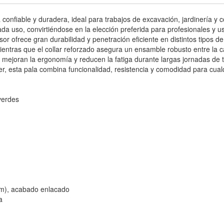
onfiable y duradera, ideal para trabajos de excavación, jardinería y c
ada uso, convirtiéndose en la elección preferida para profesionales y u
r ofrece gran durabilidad y penetración eficiente en distintos tipos 
entras que el collar reforzado asegura un ensamble robusto entre la c
mejoran la ergonomía y reducen la fatiga durante largas jornadas de t
r, esta pala combina funcionalidad, resistencia y comodidad para cual
verdes
 cm), acabado enlacado
a