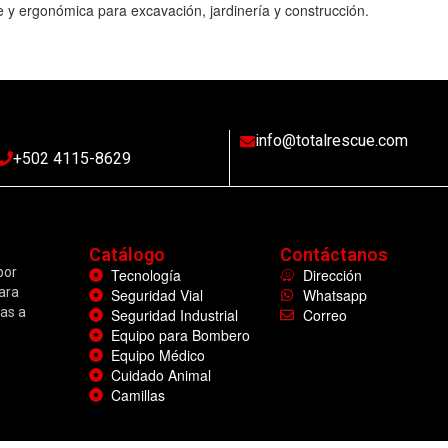
e y ergonómica para excavación, jardinería y construcción.
info@totalrescue.com
+502 4115-8629
Catálogo
Contáctanos
por
Tecnología
Dirección
ara
Seguridad Vial
Whatsapp
as a
Seguridad Industrial
Correo
Equipo para Bombero
Equipo Médico
Cuidado Animal
Camillas