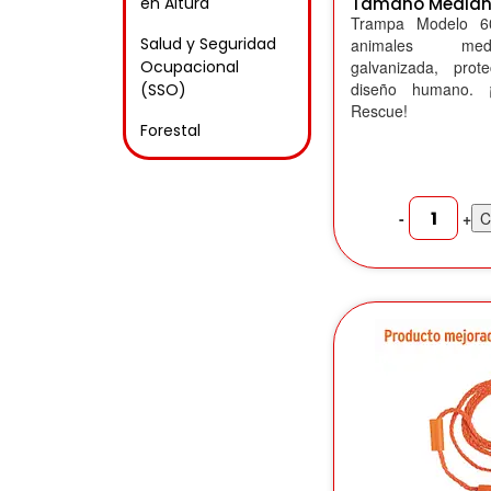
en Altura
Tamaño Media
Trampa Modelo 6
Salud y Seguridad
animales med
Ocupacional
galvanizada, pro
diseño humano. ¡
(SSO)
Rescue!
Forestal
-
+
C