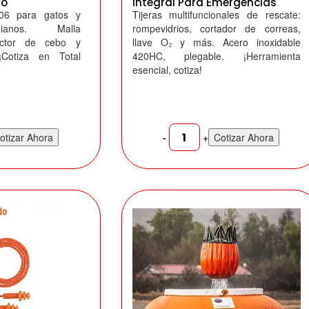
no
Integral Para Emergencias
06 para gatos y
Tijeras multifuncionales de rescate:
ianos. Malla
rompevidrios, cortador de correas,
tector de cebo y
llave O₂ y más. Acero inoxidable
Cotiza en Total
420HC, plegable. ¡Herramienta
esencial, cotiza!
-
+
otizar Ahora
Cotizar Ahora