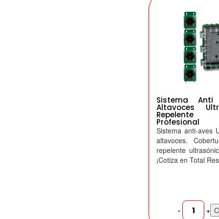
Sistema Ant
Altavoces Ul
Repelente 
Profesional
Sistema anti-aves 
altavoces. Cobert
repelente ultrasóni
¡Cotiza en Total Re
-
+
C