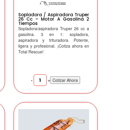
Sopladora / Aspiradora Truper
26 Cc – Motor A Gasolina 2
Tiempos
Sopladora/aspiradora Truper 26 cc a
gasolina. 3 en 1: sopladora,
aspiradora y trituradora. Potente,
ligera y profesional. ¡Cotiza ahora en
Total Rescue!
-
+
Cotizar Ahora