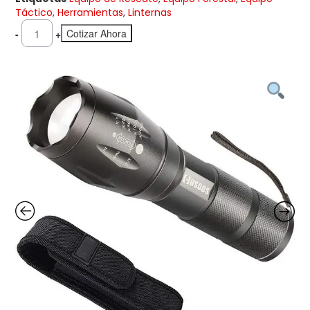
Táctico
,
Herramientas
,
Linternas
Cotizar Ahora
-
+